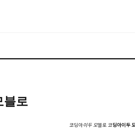
모블로
코딩아
이두 모
블로 코
딩아이두 