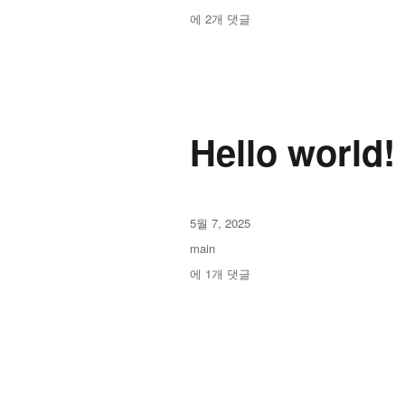
일
테
코
에 2개 댓글
자
고
딩
리
아
이
두
모
블
Hello world!
로
작
5월 7, 2025
성
카
main
일
테
Hello
에 1개 댓글
자
고
world!
리