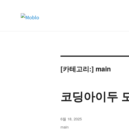
codingoido moblo english site
Moblo
[카테고리:]
main
코딩아이두 
작
6월 18, 2025
성
카
main